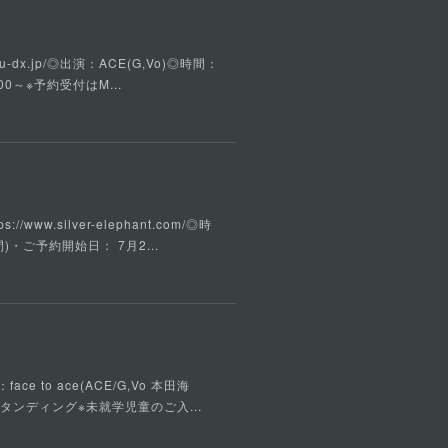
u-dx.jp/◎出演：ACE(G,Vo)◎時間：
00～※予約受付はM...
w.silver-elephant.com/◎時
)・ご予約開始日： 7月2...
ce to ace(ACE/G,Vo 本田海
ルスタンディング※未就学児童のご入...