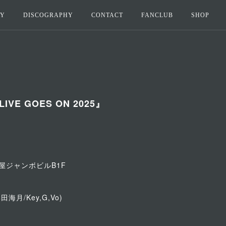
HY
DISCOGRAPHY
CONTACT
FANCLUB
SHOP
『LIVE GOES ON 2025』
阪屋ジャンボビルB1F
本田海月/Key,G,Vo)