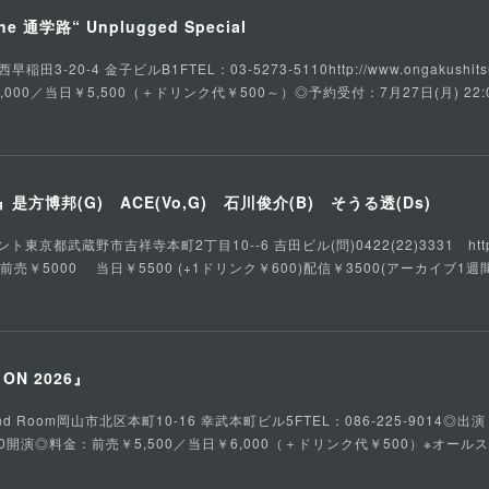
he 通学路“ Unplugged Special
3-20-4 金子ビルB1FTEL：03-5273-5110http://www.ongakushits
,000／当日￥5,500（＋ドリンク代￥500～）◎予約受付：7月27日(月) 22:
方博邦(G) ACE(Vo,G) 石川俊介(B) そうる透(Ds)
都武蔵野市吉祥寺本町2丁目10--6 吉田ビル(問)0422(22)3331 https://ww
：前売￥5000 当日￥5500 (+1ドリンク￥600)配信￥3500(アーカイブ1週間
S ON 2026』
d Room岡山市北区本町10-16 幸武本町ビル5FTEL：086-225-9014◎出演：fa
／16:30開演◎料金：前売￥5,500／当日￥6,000（＋ドリンク代￥500）※オー