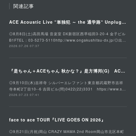
関連記事
ACE Acoustic Live “単独犯 ～ the 通学路“ Unplugged Special
◎8月8日(土)高田馬場 音楽室 DX新宿区西早稲田3-20-4 金子ビル
B1FTEL：03-5273-5110http://www.ongakushitsu-dx.jp/◎出…
2026.07.26 07:37
『是ちゃん＋ACEちゃん 秋かな？』是方博邦(G) ACE(Vo,G) 石川俊介(B) そうる透(Ds)
◎9月10日(木)吉祥寺 シルバーエレファント東京都武蔵野市吉祥
寺本町2丁目10--6 吉田ビル(問)0422(22)3331 https://www.s…
2026.07.23 07:41
face to ace TOUR『LIVE GOES ON 2026』
◎9月21日(月祝)岡山 CRAZY MAMA 2nd Room岡山市北区本町