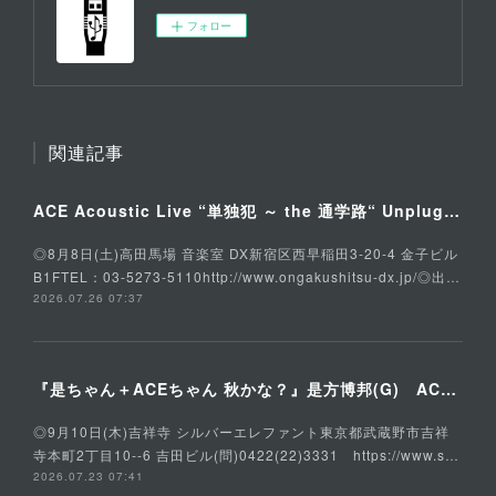
フォロー
関連記事
ACE Acoustic Live “単独犯 ～ the 通学路“ Unplugged Special
◎8月8日(土)高田馬場 音楽室 DX新宿区西早稲田3-20-4 金子ビル
B1FTEL：03-5273-5110http://www.ongakushitsu-dx.jp/◎出…
2026.07.26 07:37
『是ちゃん＋ACEちゃん 秋かな？』是方博邦(G) ACE(Vo,G) 石川俊介(B) そうる透(Ds)
◎9月10日(木)吉祥寺 シルバーエレファント東京都武蔵野市吉祥
寺本町2丁目10--6 吉田ビル(問)0422(22)3331 https://www.s…
2026.07.23 07:41