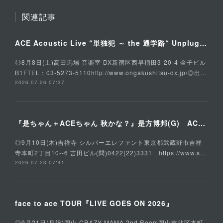
関連記事
ACE Acoustic Live “単独犯 ～ the 通学路“ Unplugged Special
◎8月8日(土)高田馬場 音楽室 DX新宿区西早稲田3-20-4 金子ビル
B1FTEL：03-5273-5110http://www.ongakushitsu-dx.jp/◎出…
2026.07.26 07:37
『是ちゃん＋ACEちゃん 秋かな？』是方博邦(G) ACE(Vo,G) 石川俊介(B) そうる透(Ds)
◎9月10日(木)吉祥寺 シルバーエレファント東京都武蔵野市吉祥
寺本町2丁目10--6 吉田ビル(問)0422(22)3331 https://www.s…
2026.07.23 07:41
face to ace TOUR『LIVE GOES ON 2026』
◎9月21日(月祝)岡山 CRAZY MAMA 2nd Room岡山市北区本町