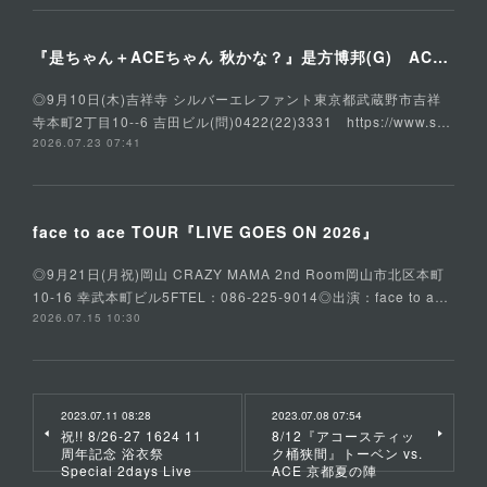
『是ちゃん＋ACEちゃん 秋かな？』是方博邦(G) ACE(Vo,G) 石川俊介(B) そうる透(Ds)
◎9月10日(木)吉祥寺 シルバーエレファント東京都武蔵野市吉祥
寺本町2丁目10--6 吉田ビル(問)0422(22)3331 https://www.s…
2026.07.23 07:41
face to ace TOUR『LIVE GOES ON 2026』
◎9月21日(月祝)岡山 CRAZY MAMA 2nd Room岡山市北区本町
10-16 幸武本町ビル5FTEL：086-225-9014◎出演：face to a…
2026.07.15 10:30
2023.07.11 08:28
2023.07.08 07:54
祝!! 8/26-27 1624 11
8/12『アコースティッ
周年記念 浴衣祭
ク桶狭間』トーベン vs.
Special 2days Live
ACE 京都夏の陣