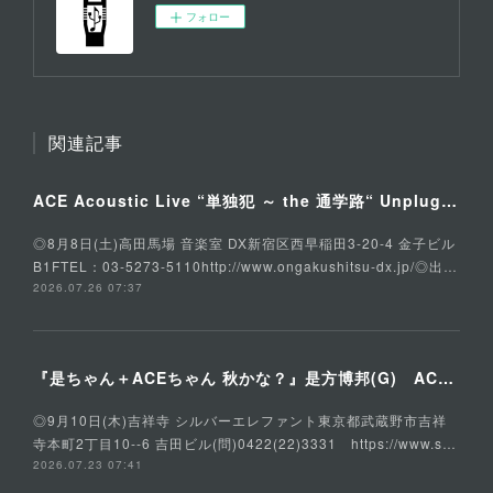
フォロー
関連記事
ACE Acoustic Live “単独犯 ～ the 通学路“ Unplugged Special
◎8月8日(土)高田馬場 音楽室 DX新宿区西早稲田3-20-4 金子ビル
B1FTEL：03-5273-5110http://www.ongakushitsu-dx.jp/◎出…
2026.07.26 07:37
『是ちゃん＋ACEちゃん 秋かな？』是方博邦(G) ACE(Vo,G) 石川俊介(B) そうる透(Ds)
◎9月10日(木)吉祥寺 シルバーエレファント東京都武蔵野市吉祥
寺本町2丁目10--6 吉田ビル(問)0422(22)3331 https://www.s…
2026.07.23 07:41