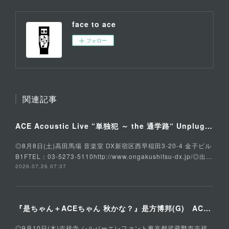
face to ace
フォロー
関連記事
ACE Acoustic Live “単独犯 ～ the 通学路“ Unplugged Special
◎8月8日(土)高田馬場 音楽室 DX新宿区西早稲田3-20-4 金子ビル
B1FTEL：03-5273-5110http://www.ongakushitsu-dx.jp/◎出…
2026.07.26 07:37
『是ちゃん＋ACEちゃん 秋かな？』是方博邦(G) ACE(Vo,G) 石川俊介(B) そうる透(Ds)
◎9月10日(木)吉祥寺 シルバーエレファント東京都武蔵野市吉祥