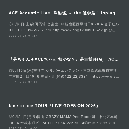
ACE Acoustic Live “単独犯 ～ the 通学路“ Unplugged Special
◎8月8日(土)高田馬場 音楽室 DX新宿区西早稲田3-20-4 金子ビル
B1FTEL：03-5273-5110http://www.ongakushitsu-dx.jp/◎出…
2026.07.26 07:37
『是ちゃん＋ACEちゃん 秋かな？』是方博邦(G) ACE(Vo,G) 石川俊介(B) そうる透(Ds)
◎9月10日(木)吉祥寺 シルバーエレファント東京都武蔵野市吉祥
寺本町2丁目10--6 吉田ビル(問)0422(22)3331 https://www.s…
2026.07.23 07:41
face to ace TOUR『LIVE GOES ON 2026』
◎9月21日(月祝)岡山 CRAZY MAMA 2nd Room岡山市北区本町
10-16 幸武本町ビル5FTEL：086-225-9014◎出演：face to a…
2026.07.15 10:30