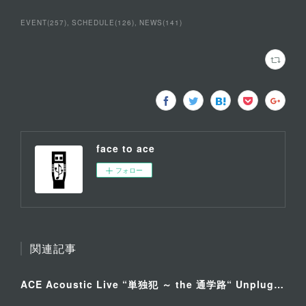
EVENT
(
257
)
SCHEDULE
(
126
)
NEWS
(
141
)
face to ace
フォロー
関連記事
ACE Acoustic Live “単独犯 ～ the 通学路“ Unplugged Special