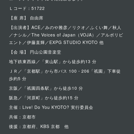
Ｌコード：51722
【座 席】 自由席
【出演者】ACE／みのや雅彦／リクオ／ふくい舞／秋人
／ナシル／The Voices of Japan（VOJA）／アルボリビ
エント／伊藤直輝／EXPG STUDIO KYOTO 他
【会 場】 円山公園音楽堂
地下鉄東西線／「東山駅」から徒歩約13 分
ＪＲ／「京都駅」から市バス 100・206「祇園」下車徒
歩約5 分
京阪／「祇園四条駅」から徒歩10 分
阪急／「河原町」から徒歩約15 分
主催：Live! Do You KYOTO? 実行委員会
共催：京都市
後援：京都府、KBS 京都 他