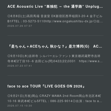
ACE Acoustic Live “単独犯 ～ the 通学路“ Unplugged Special
◎8月8日(土)高田馬場 音楽室 DX新宿区西早稲田3-20-4 金子ビル
B1FTEL：03-5273-5110http://www.ongakushitsu-dx.jp/◎出…
2026.07.26 07:37
『是ちゃん＋ACEちゃん 秋かな？』是方博邦(G) ACE(Vo,G) 石川俊介(B) そうる透(Ds)
◎9月10日(木)吉祥寺 シルバーエレファント東京都武蔵野市吉祥
寺本町2丁目10--6 吉田ビル(問)0422(22)3331 https://www.s…
2026.07.23 07:41
face to ace TOUR『LIVE GOES ON 2026』
◎9月21日(月祝)岡山 CRAZY MAMA 2nd Room岡山市北区本町
10-16 幸武本町ビル5FTEL：086-225-9014◎出演：face to a…
2026.07.15 10:30