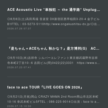
ACE Acoustic Live “単独犯 ～ the 通学路“ Unplugged Special
◎8月8日(土)高田馬場 音楽室 DX新宿区西早稲田3-20-4 金子ビル
B1FTEL：03-5273-5110http://www.ongakushitsu-dx.jp/◎出…
2026.07.26 07:37
『是ちゃん＋ACEちゃん 秋かな？』是方博邦(G) ACE(Vo,G) 石川俊介(B) そうる透(Ds)
◎9月10日(木)吉祥寺 シルバーエレファント東京都武蔵野市吉祥
寺本町2丁目10--6 吉田ビル(問)0422(22)3331 https://www.s…
2026.07.23 07:41
face to ace TOUR『LIVE GOES ON 2026』
◎9月21日(月祝)岡山 CRAZY MAMA 2nd Room岡山市北区本町
10-16 幸武本町ビル5FTEL：086-225-9014◎出演：face to a…
2026.07.15 10:30