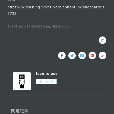
https://twitcasting.tv/c:silverelephant_tw/shopcart/31
1738
EVENT
(
257
)
SCHEDULE
(
126
)
NEWS
(
141
)
face to ace
フォロー
関連記事