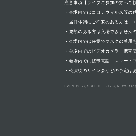
注意事項【ライブご参加の方へご
・会場内ではコロナウィルス等の
・当日体調にご不安のある方は、
・発熱のある方は入場できません
・会場内では任意でマスクの着用
・会場内でのビデオカメラ・携帯
・会場内では携帯電話、スマートフ
・公演後のサイン会などの予定は
EVENT
(
257
)
SCHEDULE
(
126
)
NEWS
(
141