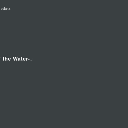
others
 the Water-」