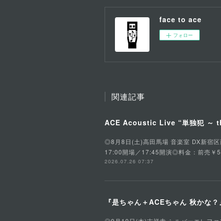
face to ace
フォロー
関連記事
ACE Acoustic Live “単独犯 ～ t
◎8月8日(土)高田馬場 音楽室 DX新宿区西早稲田
17:00開場／17:45開演◎料金：前売￥5
2026.07.26 07:37
『是ちゃん＋ACEちゃん 秋かな？』是
◎9月10日(木)吉祥寺 シルバーエレファント東京