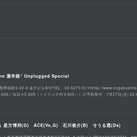
he 通学路“ Unplugged Special
3-20-4 金子ビルB1FTEL：03-5273-5110http://www.ongakushits
,000／当日￥5,500（＋ドリンク代￥500～）◎予約受付：7月27日(月) 22:
方博邦(G) ACE(Vo,G) 石川俊介(B) そうる透(Ds)
都武蔵野市吉祥寺本町2丁目10--6 吉田ビル(問)0422(22)3331 https://ww