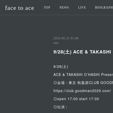
face to ace
TOP
NEWS
LIVE
BIOGRAP
2024.06.25 01:00
9/28(土) ACE & TAKASHI 
9/28(土)
ACE & TAKASHI O’HASHI Presen
◎会場：東京 秋葉原CLUB GOOD
https://club.goodman2020.com/
◎open 17:00 start 17:30
◎出演：