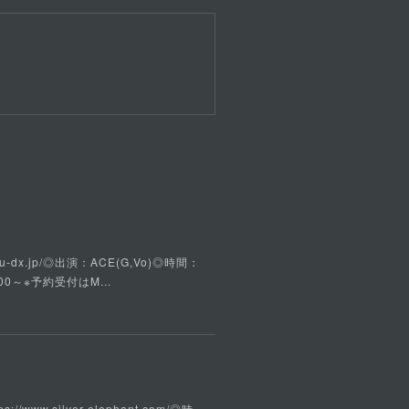
u-dx.jp/◎出演：ACE(G,Vo)◎時間：
00～※予約受付はM...
w.silver-elephant.com/◎時