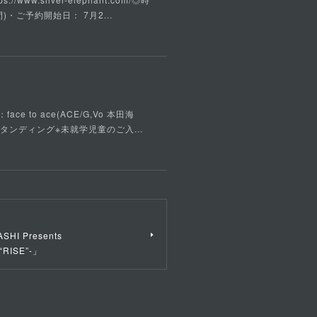
)・ご予約開始日： 7月2...
ce to ace(ACE/G,Vo 本田海
ルスタンディング※未就学児童のご入...
ASHI Presents
 “RISE”-」