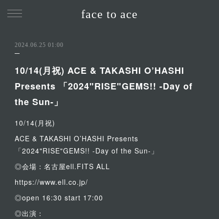
face to ace
2024.06.25 01:00
10/14(月祝) ACE & TAKASHI O’HASHI
Presents 「2024"RISE"GEMS!! -Day of
the Sun-」
10/14(月祝)
ACE & TAKASHI O’HASHI Presents
「2024"RISE"GEMS!! -Day of the Sun-」
◎会場：名古屋ell.FITS ALL
https://www.ell.co.jp/
◎open 16:30 start 17:00
◎出演：