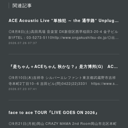
関連記事
ACE Acoustic Live “単独犯 ～ the 通学路“ Unplugged Special
◎8月8日(土)高田馬場 音楽室 DX新宿区西早稲田3-20-4 金子ビル
B1FTEL：03-5273-5110http://www.ongakushitsu-dx.jp/◎出…
2026.07.26 07:37
『是ちゃん＋ACEちゃん 秋かな？』是方博邦(G) ACE(Vo,G) 石川俊介(B) そうる透(Ds)
◎9月10日(木)吉祥寺 シルバーエレファント東京都武蔵野市吉祥
寺本町2丁目10--6 吉田ビル(問)0422(22)3331 https://www.s…
2026.07.23 07:41
face to ace TOUR『LIVE GOES ON 2026』
◎9月21日(月祝)岡山 CRAZY MAMA 2nd Room岡山市北区本町