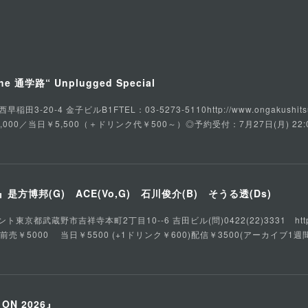
he 通学路“ Unplugged Special
3-20-4 金子ビルB1FTEL：03-5273-5110http://www.ongakushits
,000／当日￥5,500（＋ドリンク代￥500～）◎予約受付：7月27日(月) 22:
方博邦(G) ACE(Vo,G) 石川俊介(B) そうる透(Ds)
都武蔵野市吉祥寺本町2丁目10--6 吉田ビル(問)0422(22)3331 https://ww
：前売￥5000 当日￥5500 (+1ドリンク￥600)配信￥3500(アーカイブ1週間
S ON 2026』