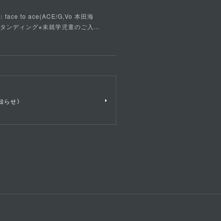
ce to ace(ACE/G,Vo 本田海
ルスタンディング※未就学児童のご入...
知らせ》