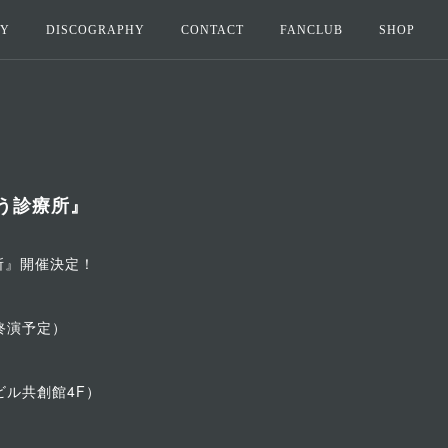
HY
DISCOGRAPHY
CONTACT
FANCLUB
SHOP
う診療所』
所』開催決定！
0終演予定）
ビル共創館4F）