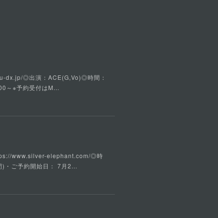
u-dx.jp/◎出演：ACE(G,Vo)◎時間：
00～※予約受付はM...
w.silver-elephant.com/◎時
)・ご予約開始日： 7月2...