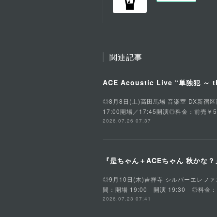
関連記事
ACE Acoustic Live “単独犯 ～ t
◎8月8日(土)高田馬場 音楽室 DX新宿区西早稲田
17:00開場／17:45開演◎料金：前売￥5
2026.07.26 07:37
『是ちゃん＋ACEちゃん 秋かな？』是
◎9月10日(木)吉祥寺 シルバーエレファント東京
間：開場 19:00 開演 19:30 ◎料金
2026.07.23 07:41