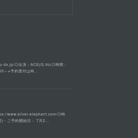
u-dx.jp/◎出演：ACE(G,Vo)◎時間：
00～※予約受付はM...
w.silver-elephant.com/◎時
)・ご予約開始日： 7月2...