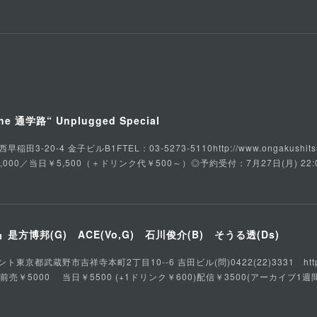
he 通学路“ Unplugged Special
3-20-4 金子ビルB1FTEL：03-5273-5110http://www.ongakushits
,000／当日￥5,500（＋ドリンク代￥500～）◎予約受付：7月27日(月) 22:
方博邦(G) ACE(Vo,G) 石川俊介(B) そうる透(Ds)
都武蔵野市吉祥寺本町2丁目10--6 吉田ビル(問)0422(22)3331 https://ww
：前売￥5000 当日￥5500 (+1ドリンク￥600)配信￥3500(アーカイブ1週間