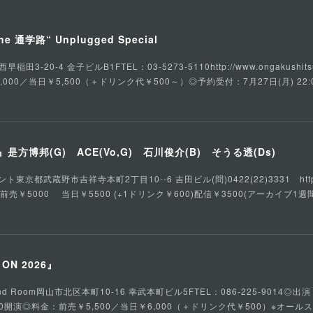
he 通学路“ Unplugged Special
3-20-4 金子ビルB1FTEL：03-5273-5110http://www.ongakushits
,000／当日￥5,500（＋ドリンク代￥500～）◎予約受付：7月27日(月) 22:
方博邦(G) ACE(Vo,G) 石川俊介(B) そうる透(Ds)
都武蔵野市吉祥寺本町2丁目10--6 吉田ビル(問)0422(22)3331 https://ww
：前売￥5000 当日￥5500 (+1ドリンク￥600)配信￥3500(アーカイブ1週間
S ON 2026』
d Room岡山市北区本町10-16 幸武本町ビル5FTEL：086-225-9014◎出演：fa
／16:30開演◎料金：前売￥5,500／当日￥6,000（＋ドリンク代￥500）※オー