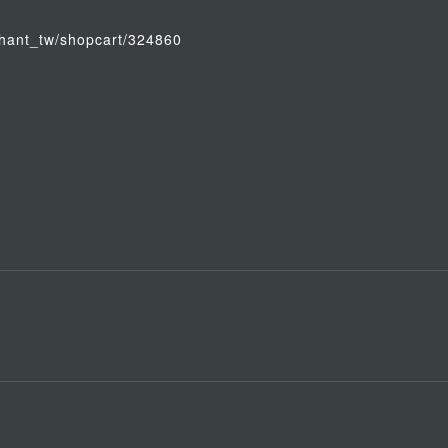
lephant_tw/shopcart/324860
)