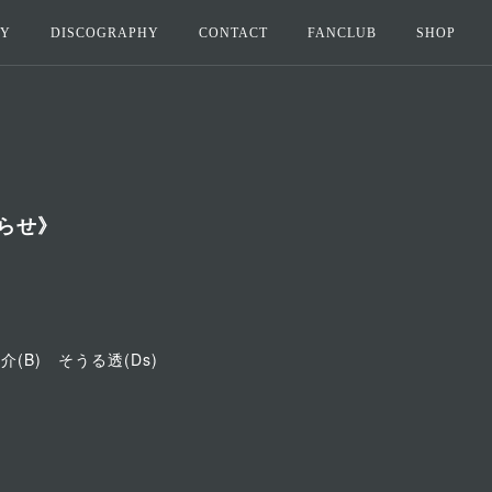
HY
DISCOGRAPHY
CONTACT
FANCLUB
SHOP
知らせ》
介(B) そうる透(Ds)