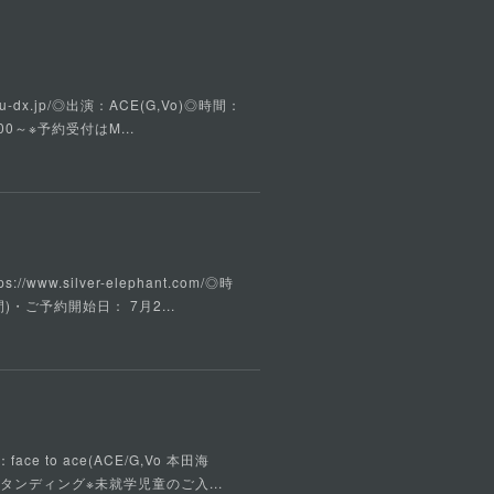
u-dx.jp/◎出演：ACE(G,Vo)◎時間：
00～※予約受付はM...
w.silver-elephant.com/◎時
)・ご予約開始日： 7月2...
ce to ace(ACE/G,Vo 本田海
ルスタンディング※未就学児童のご入...