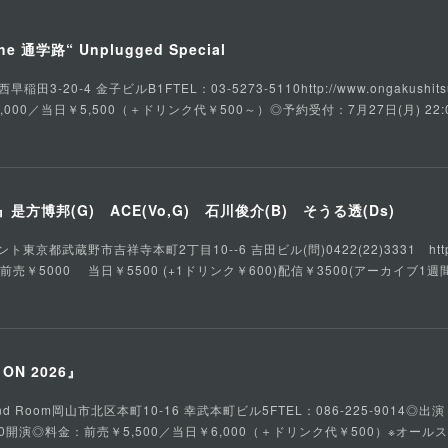
he 通学路“ Unplugged Special
3-20-4 金子ビルB1FTEL：03-5273-5110http://www.ongakushits
,000／当日￥5,500（＋ドリンク代￥500～）◎予約受付：7月27日(月) 22:
方博邦(G) ACE(Vo,G) 石川俊介(B) そうる透(Ds)
都武蔵野市吉祥寺本町2丁目10--6 吉田ビル(問)0422(22)3331 https://ww
：前売￥5000 当日￥5500 (+1ドリンク￥600)配信￥3500(アーカイブ1週間
S ON 2026』
d Room岡山市北区本町10-16 幸武本町ビル5FTEL：086-225-9014◎出演：fa
／16:30開演◎料金：前売￥5,500／当日￥6,000（＋ドリンク代￥500）※オー