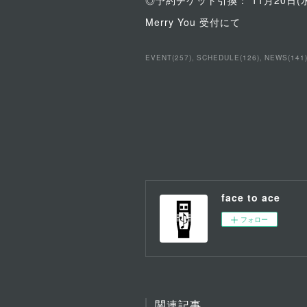
◎予約チケット引換： 11月20日(水
Merry You 受付にて
EVENT
(
257
)
SCHEDULE
(
126
)
NEWS
(
141
face to ace
フォロー
関連記事