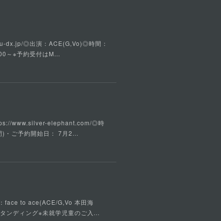
u-dx.jp/◎出演：ACE(G,Vo)◎時間：
00～※予約受付はM...
w.silver-elephant.com/◎時
)・ご予約開始日： 7月2...
ce to ace(ACE/G,Vo 本田海
ルスタンディング※未就学児童のご入...